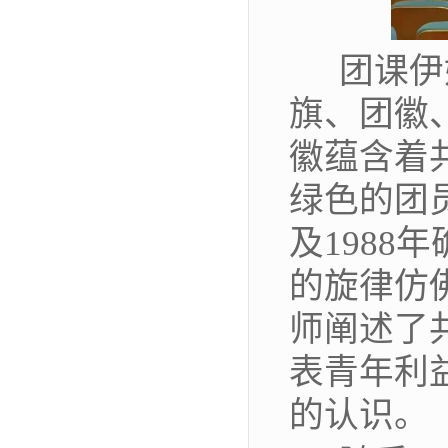
团课伊
旗、团徽
徽蕴含着
绿色的团
及198
的旋律仿
师阐述了
表青年利
的认识。